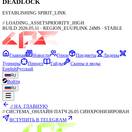
DEAD
LOCK
ESTABLISHING SPIRIT_LINK
// LOADING_ASSETS
PRIORITY_HIGH
BUILD 2026.05.11 · REGION_EU
UPLINK 24MS · STABLE
Главная
Новости
Герои
Предметы
Лидеры
Турниры
Прицел
Гайды
Скины и моды
English
Русский
RU
Войти
RU
// НА_ГЛАВНУЮ
// СИСТЕМА_ОНЛАЙН
·
ПАТЧ 26.05 СИНХРОНИЗИРОВАН
ВСТУПИТЬ В TELEGRAM