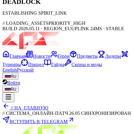
DEAD
LOCK
ESTABLISHING SPIRIT_LINK
// LOADING_ASSETS
PRIORITY_HIGH
BUILD 2026.05.11 · REGION_EU
UPLINK 24MS · STABLE
Главная
Новости
Герои
Предметы
Лидеры
Турниры
Прицел
Гайды
Скины и моды
English
Русский
RU
Войти
RU
// НА_ГЛАВНУЮ
// СИСТЕМА_ОНЛАЙН
·
ПАТЧ 26.05 СИНХРОНИЗИРОВАН
ВСТУПИТЬ В TELEGRAM