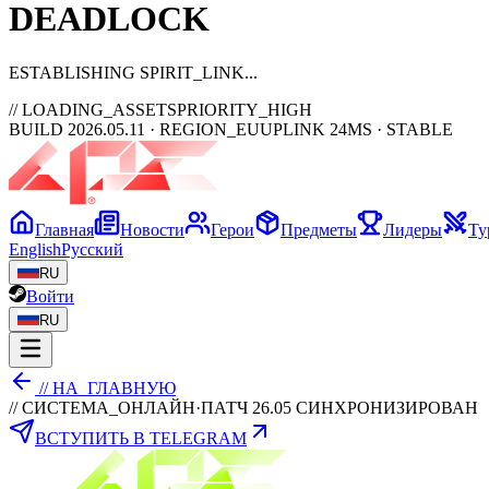
DEAD
LOCK
ESTABLISHING SPIRIT_LINK
// LOADING_ASSETS
PRIORITY_HIGH
BUILD 2026.05.11 · REGION_EU
UPLINK 24MS · STABLE
Главная
Новости
Герои
Предметы
Лидеры
Ту
English
Русский
RU
Войти
RU
// НА_ГЛАВНУЮ
// СИСТЕМА_ОНЛАЙН
·
ПАТЧ 26.05 СИНХРОНИЗИРОВАН
ВСТУПИТЬ В TELEGRAM