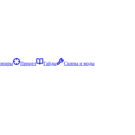
рниры
Прицел
Гайды
Скины и моды