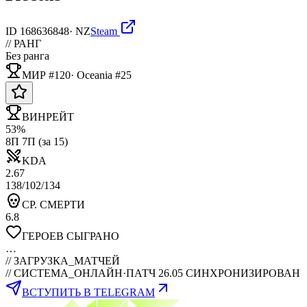
ID
168636848
·
NZ
Steam
// РАНГ
Без ранга
МИР #120
·
Oceania
#
25
ВИНРЕЙТ
53%
8П 7П (за 15)
KDA
2.67
138/102/134
СР. СМЕРТИ
6.8
ГЕРОЕВ СЫГРАНО
…
//
ЗАГРУЗКА_МАТЧЕЙ
// СИСТЕМА_ОНЛАЙН
·
ПАТЧ 26.05 СИНХРОНИЗИРОВАН
ВСТУПИТЬ В TELEGRAM