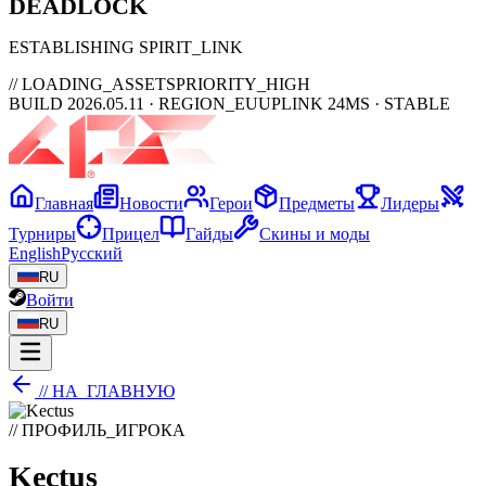
DEAD
LOCK
ESTABLISHING SPIRIT_LINK
// LOADING_ASSETS
PRIORITY_HIGH
BUILD 2026.05.11 · REGION_EU
UPLINK 24MS · STABLE
Главная
Новости
Герои
Предметы
Лидеры
Турниры
Прицел
Гайды
Скины и моды
English
Русский
RU
Войти
RU
// НА_ГЛАВНУЮ
// ПРОФИЛЬ_ИГРОКА
Kectus