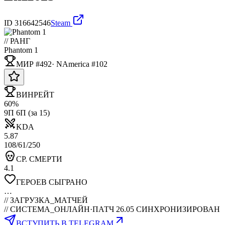
ID
316642546
Steam
// РАНГ
Phantom 1
МИР #492
·
NAmerica
#
102
ВИНРЕЙТ
60%
9П 6П (за 15)
KDA
5.87
108/61/250
СР. СМЕРТИ
4.1
ГЕРОЕВ СЫГРАНО
…
//
ЗАГРУЗКА_МАТЧЕЙ
// СИСТЕМА_ОНЛАЙН
·
ПАТЧ 26.05 СИНХРОНИЗИРОВАН
ВСТУПИТЬ В TELEGRAM