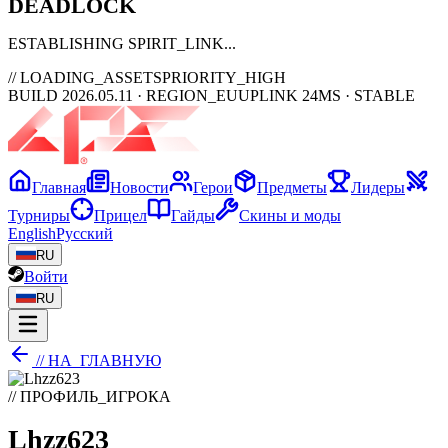
DEAD
LOCK
ESTABLISHING SPIRIT_LINK
// LOADING_ASSETS
PRIORITY_HIGH
BUILD 2026.05.11 · REGION_EU
UPLINK 24MS · STABLE
Главная
Новости
Герои
Предметы
Лидеры
Турниры
Прицел
Гайды
Скины и моды
English
Русский
RU
Войти
RU
// НА_ГЛАВНУЮ
// ПРОФИЛЬ_ИГРОКА
Lhzz623