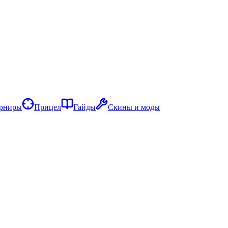
рниры
Прицел
Гайды
Скины и моды