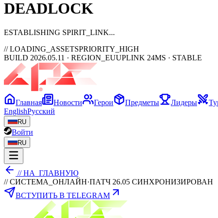
DEAD
LOCK
ESTABLISHING SPIRIT_LINK
// LOADING_ASSETS
PRIORITY_HIGH
BUILD 2026.05.11 · REGION_EU
UPLINK 24MS · STABLE
Главная
Новости
Герои
Предметы
Лидеры
Ту
English
Русский
RU
Войти
RU
// НА_ГЛАВНУЮ
// СИСТЕМА_ОНЛАЙН
·
ПАТЧ 26.05 СИНХРОНИЗИРОВАН
ВСТУПИТЬ В TELEGRAM