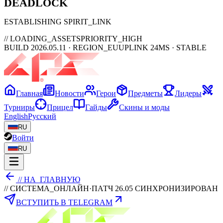
DEAD
LOCK
ESTABLISHING SPIRIT_LINK
// LOADING_ASSETS
PRIORITY_HIGH
BUILD 2026.05.11 · REGION_EU
UPLINK 24MS · STABLE
Главная
Новости
Герои
Предметы
Лидеры
Турниры
Прицел
Гайды
Скины и моды
English
Русский
RU
Войти
RU
// НА_ГЛАВНУЮ
// СИСТЕМА_ОНЛАЙН
·
ПАТЧ 26.05 СИНХРОНИЗИРОВАН
ВСТУПИТЬ В TELEGRAM