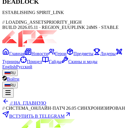
DEAD
LOCK
ESTABLISHING SPIRIT_LINK
// LOADING_ASSETS
PRIORITY_HIGH
BUILD 2026.05.11 · REGION_EU
UPLINK 24MS · STABLE
Главная
Новости
Герои
Предметы
Лидеры
Турниры
Прицел
Гайды
Скины и моды
English
Русский
RU
Войти
RU
// НА_ГЛАВНУЮ
// СИСТЕМА_ОНЛАЙН
·
ПАТЧ 26.05 СИНХРОНИЗИРОВАН
ВСТУПИТЬ В TELEGRAM