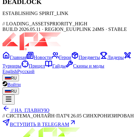
DEAD
LOCK
ESTABLISHING SPIRIT_LINK
// LOADING_ASSETS
PRIORITY_HIGH
BUILD 2026.05.11 · REGION_EU
UPLINK 24MS · STABLE
Главная
Новости
Герои
Предметы
Лидеры
Турниры
Прицел
Гайды
Скины и моды
English
Русский
RU
Войти
RU
// НА_ГЛАВНУЮ
// СИСТЕМА_ОНЛАЙН
·
ПАТЧ 26.05 СИНХРОНИЗИРОВАН
ВСТУПИТЬ В TELEGRAM