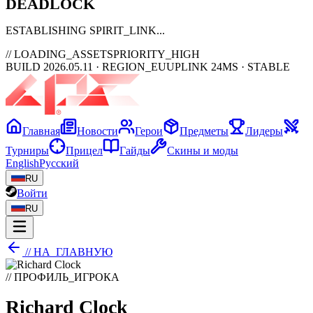
DEAD
LOCK
ESTABLISHING SPIRIT_LINK
// LOADING_ASSETS
PRIORITY_HIGH
BUILD 2026.05.11 · REGION_EU
UPLINK 24MS · STABLE
Главная
Новости
Герои
Предметы
Лидеры
Турниры
Прицел
Гайды
Скины и моды
English
Русский
RU
Войти
RU
// НА_ГЛАВНУЮ
// ПРОФИЛЬ_ИГРОКА
Richard Clock