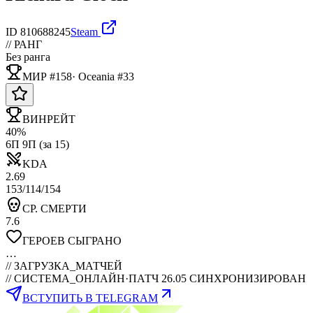
ID
810688245
Steam
// РАНГ
Без ранга
МИР #158
·
Oceania
#
33
ВИНРЕЙТ
40%
6П 9П (за 15)
KDA
2.69
153/114/154
СР. СМЕРТИ
7.6
ГЕРОЕВ СЫГРАНО
…
//
ЗАГРУЗКА_МАТЧЕЙ
// СИСТЕМА_ОНЛАЙН
·
ПАТЧ 26.05 СИНХРОНИЗИРОВАН
ВСТУПИТЬ В TELEGRAM