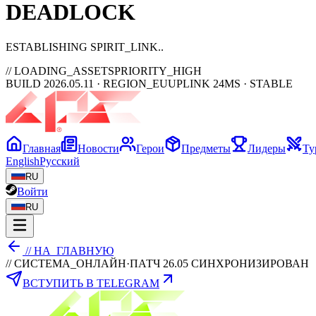
DEAD
LOCK
ESTABLISHING SPIRIT_LINK
// LOADING_ASSETS
PRIORITY_HIGH
BUILD 2026.05.11 · REGION_EU
UPLINK 24MS · STABLE
Главная
Новости
Герои
Предметы
Лидеры
Ту
English
Русский
RU
Войти
RU
// НА_ГЛАВНУЮ
// СИСТЕМА_ОНЛАЙН
·
ПАТЧ 26.05 СИНХРОНИЗИРОВАН
ВСТУПИТЬ В TELEGRAM