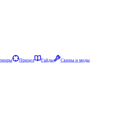
рниры
Прицел
Гайды
Скины и моды