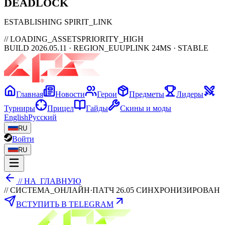
DEAD
LOCK
ESTABLISHING SPIRIT_LINK
// LOADING_ASSETS
PRIORITY_HIGH
BUILD 2026.05.11 · REGION_EU
UPLINK 24MS · STABLE
Главная
Новости
Герои
Предметы
Лидеры
Турниры
Прицел
Гайды
Скины и моды
English
Русский
RU
Войти
RU
// НА_ГЛАВНУЮ
// СИСТЕМА_ОНЛАЙН
·
ПАТЧ 26.05 СИНХРОНИЗИРОВАН
ВСТУПИТЬ В TELEGRAM