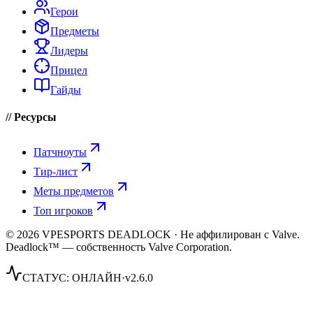
Герои
Предметы
Лидеры
Прицел
Гайды
// Ресурсы
Патчноуты
Тир-лист
Меты предметов
Топ игроков
© 2026 VPESPORTS DEADLOCK · Не аффилирован с Valve.
Deadlock™ — собственность Valve Corporation.
СТАТУС:
ОНЛАЙН
·
v2.6.0