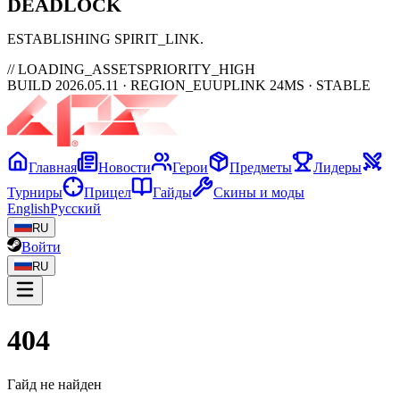
DEAD
LOCK
ESTABLISHING SPIRIT_LINK
// LOADING_ASSETS
PRIORITY_HIGH
BUILD 2026.05.11 · REGION_EU
UPLINK 24MS · STABLE
Главная
Новости
Герои
Предметы
Лидеры
Турниры
Прицел
Гайды
Скины и моды
English
Русский
RU
Войти
RU
404
Гайд не найден