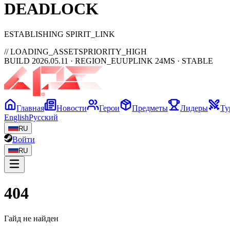
DEAD
LOCK
ESTABLISHING SPIRIT_LINK
// LOADING_ASSETS
PRIORITY_HIGH
BUILD 2026.05.11 · REGION_EU
UPLINK 24MS · STABLE
Главная
Новости
Герои
Предметы
Лидеры
Ту
English
Русский
RU
Войти
RU
404
Гайд не найден