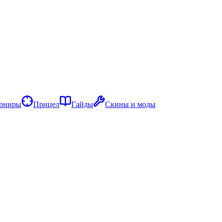
рниры
Прицел
Гайды
Скины и моды