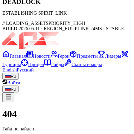
DEAD
LOCK
ESTABLISHING SPIRIT_LINK
// LOADING_ASSETS
PRIORITY_HIGH
BUILD 2026.05.11 · REGION_EU
UPLINK 24MS · STABLE
Главная
Новости
Герои
Предметы
Лидеры
Турниры
Прицел
Гайды
Скины и моды
English
Русский
RU
Войти
RU
404
Гайд не найден