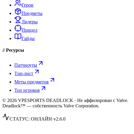
Герои
Предметы
Лидеры
Прицел
Гайды
// Ресурсы
Патчноуты
Тир-лист
Меты предметов
Топ игроков
© 2026 VPESPORTS DEADLOCK · Не аффилирован с Valve.
Deadlock™ — собственность Valve Corporation.
СТАТУС:
ОНЛАЙН
·
v2.6.0