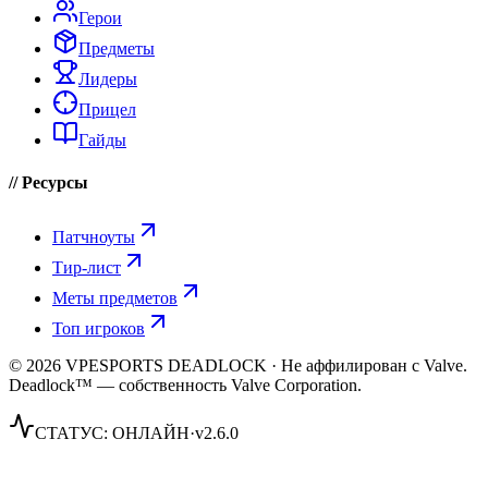
Герои
Предметы
Лидеры
Прицел
Гайды
// Ресурсы
Патчноуты
Тир-лист
Меты предметов
Топ игроков
© 2026 VPESPORTS DEADLOCK · Не аффилирован с Valve.
Deadlock™ — собственность Valve Corporation.
СТАТУС:
ОНЛАЙН
·
v2.6.0