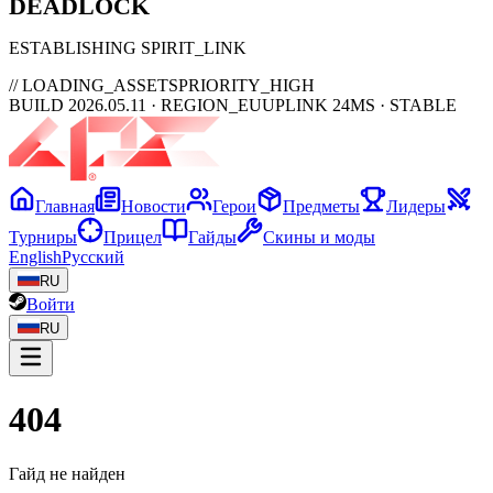
DEAD
LOCK
ESTABLISHING SPIRIT_LINK
// LOADING_ASSETS
PRIORITY_HIGH
BUILD 2026.05.11 · REGION_EU
UPLINK 24MS · STABLE
Главная
Новости
Герои
Предметы
Лидеры
Турниры
Прицел
Гайды
Скины и моды
English
Русский
RU
Войти
RU
404
Гайд не найден