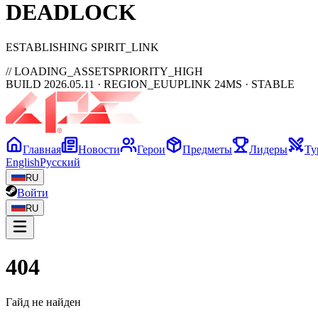
DEAD
LOCK
ESTABLISHING SPIRIT_LINK
// LOADING_ASSETS
PRIORITY_HIGH
BUILD 2026.05.11 · REGION_EU
UPLINK 24MS · STABLE
Главная
Новости
Герои
Предметы
Лидеры
Ту
English
Русский
RU
Войти
RU
404
Гайд не найден