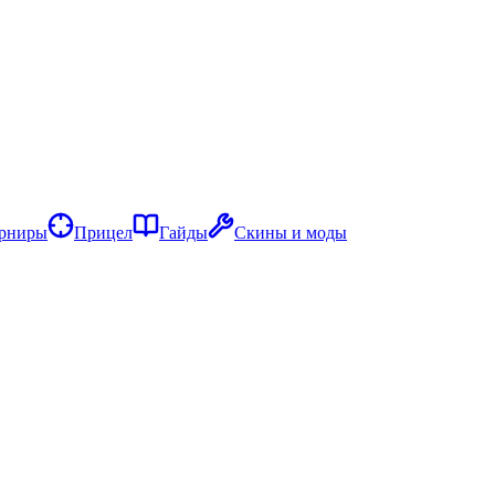
рниры
Прицел
Гайды
Скины и моды