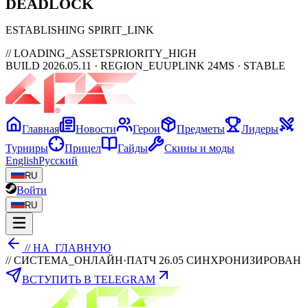
DEAD
LOCK
ESTABLISHING SPIRIT_LINK
// LOADING_ASSETS
PRIORITY_HIGH
BUILD 2026.05.11 · REGION_EU
UPLINK 24MS · STABLE
Главная
Новости
Герои
Предметы
Лидеры
Турниры
Прицел
Гайды
Скины и моды
English
Русский
RU
Войти
RU
// НА_ГЛАВНУЮ
// СИСТЕМА_ОНЛАЙН
·
ПАТЧ 26.05 СИНХРОНИЗИРОВАН
ВСТУПИТЬ В TELEGRAM