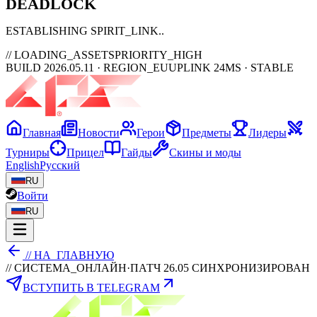
DEAD
LOCK
ESTABLISHING SPIRIT_LINK
// LOADING_ASSETS
PRIORITY_HIGH
BUILD 2026.05.11 · REGION_EU
UPLINK 24MS · STABLE
Главная
Новости
Герои
Предметы
Лидеры
Турниры
Прицел
Гайды
Скины и моды
English
Русский
RU
Войти
RU
// НА_ГЛАВНУЮ
// СИСТЕМА_ОНЛАЙН
·
ПАТЧ 26.05 СИНХРОНИЗИРОВАН
ВСТУПИТЬ В TELEGRAM