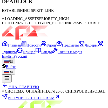
DEAD
LOCK
ESTABLISHING SPIRIT_LINK
// LOADING_ASSETS
PRIORITY_HIGH
BUILD 2026.05.11 · REGION_EU
UPLINK 24MS · STABLE
Главная
Новости
Герои
Предметы
Лидеры
Турниры
Прицел
Гайды
Скины и моды
English
Русский
RU
Войти
RU
// НА_ГЛАВНУЮ
// СИСТЕМА_ОНЛАЙН
·
ПАТЧ 26.05 СИНХРОНИЗИРОВАН
ВСТУПИТЬ В TELEGRAM