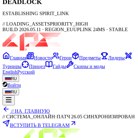
DEAD
LOCK
ESTABLISHING SPIRIT_LINK
// LOADING_ASSETS
PRIORITY_HIGH
BUILD 2026.05.11 · REGION_EU
UPLINK 24MS · STABLE
Главная
Новости
Герои
Предметы
Лидеры
Турниры
Прицел
Гайды
Скины и моды
English
Русский
RU
Войти
RU
// НА_ГЛАВНУЮ
// СИСТЕМА_ОНЛАЙН
·
ПАТЧ 26.05 СИНХРОНИЗИРОВАН
ВСТУПИТЬ В TELEGRAM