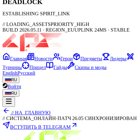
DEAD
LOCK
ESTABLISHING SPIRIT_LINK
// LOADING_ASSETS
PRIORITY_HIGH
BUILD 2026.05.11 · REGION_EU
UPLINK 24MS · STABLE
Главная
Новости
Герои
Предметы
Лидеры
Турниры
Прицел
Гайды
Скины и моды
English
Русский
RU
Войти
RU
// НА_ГЛАВНУЮ
// СИСТЕМА_ОНЛАЙН
·
ПАТЧ 26.05 СИНХРОНИЗИРОВАН
ВСТУПИТЬ В TELEGRAM