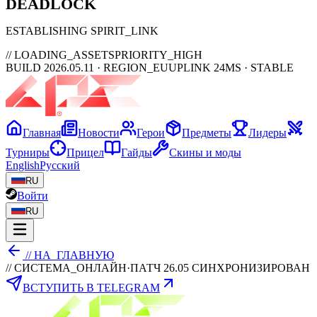
DEAD
LOCK
ESTABLISHING SPIRIT_LINK
// LOADING_ASSETS
PRIORITY_HIGH
BUILD 2026.05.11 · REGION_EU
UPLINK 24MS · STABLE
Главная
Новости
Герои
Предметы
Лидеры
Турниры
Прицел
Гайды
Скины и моды
English
Русский
RU
Войти
RU
// НА_ГЛАВНУЮ
// СИСТЕМА_ОНЛАЙН
·
ПАТЧ 26.05 СИНХРОНИЗИРОВАН
ВСТУПИТЬ В TELEGRAM