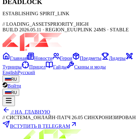
DEAD
LOCK
ESTABLISHING SPIRIT_LINK
// LOADING_ASSETS
PRIORITY_HIGH
BUILD 2026.05.11 · REGION_EU
UPLINK 24MS · STABLE
Главная
Новости
Герои
Предметы
Лидеры
Турниры
Прицел
Гайды
Скины и моды
English
Русский
RU
Войти
RU
// НА_ГЛАВНУЮ
// СИСТЕМА_ОНЛАЙН
·
ПАТЧ 26.05 СИНХРОНИЗИРОВАН
ВСТУПИТЬ В TELEGRAM