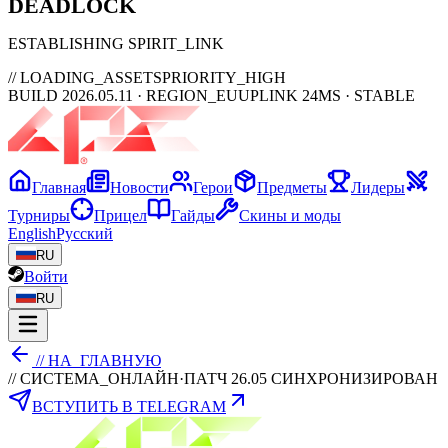
DEAD
LOCK
ESTABLISHING SPIRIT_LINK
// LOADING_ASSETS
PRIORITY_HIGH
BUILD 2026.05.11 · REGION_EU
UPLINK 24MS · STABLE
Главная
Новости
Герои
Предметы
Лидеры
Турниры
Прицел
Гайды
Скины и моды
English
Русский
RU
Войти
RU
// НА_ГЛАВНУЮ
// СИСТЕМА_ОНЛАЙН
·
ПАТЧ 26.05 СИНХРОНИЗИРОВАН
ВСТУПИТЬ В TELEGRAM