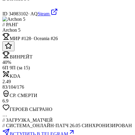
ID
34983102
·
AQ
Steam
// РАНГ
Archon 5
МИР #128
·
Oceania
#
26
ВИНРЕЙТ
40%
6П 9П (за 15)
KDA
2.49
83/104/176
СР. СМЕРТИ
6.9
ГЕРОЕВ СЫГРАНО
…
//
ЗАГРУЗКА_МАТЧЕЙ
// СИСТЕМА_ОНЛАЙН
·
ПАТЧ 26.05 СИНХРОНИЗИРОВАН
ВСТУПИТЬ В TELEGRAM