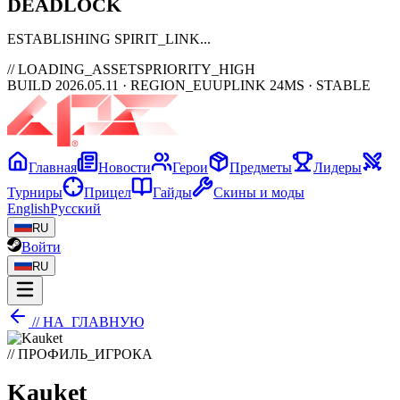
DEAD
LOCK
ESTABLISHING SPIRIT_LINK
// LOADING_ASSETS
PRIORITY_HIGH
BUILD 2026.05.11 · REGION_EU
UPLINK 24MS · STABLE
Главная
Новости
Герои
Предметы
Лидеры
Турниры
Прицел
Гайды
Скины и моды
English
Русский
RU
Войти
RU
// НА_ГЛАВНУЮ
// ПРОФИЛЬ_ИГРОКА
Kauket