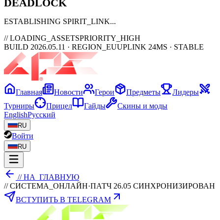
DEAD
LOCK
ESTABLISHING SPIRIT_LINK
// LOADING_ASSETS
PRIORITY_HIGH
BUILD 2026.05.11 · REGION_EU
UPLINK 24MS · STABLE
Главная
Новости
Герои
Предметы
Лидеры
Турниры
Прицел
Гайды
Скины и моды
English
Русский
RU
Войти
RU
// НА_ГЛАВНУЮ
// СИСТЕМА_ОНЛАЙН
·
ПАТЧ 26.05 СИНХРОНИЗИРОВАН
ВСТУПИТЬ В TELEGRAM