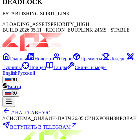
DEAD
LOCK
ESTABLISHING SPIRIT_LINK
// LOADING_ASSETS
PRIORITY_HIGH
BUILD 2026.05.11 · REGION_EU
UPLINK 24MS · STABLE
Главная
Новости
Герои
Предметы
Лидеры
Турниры
Прицел
Гайды
Скины и моды
English
Русский
RU
Войти
RU
// НА_ГЛАВНУЮ
// СИСТЕМА_ОНЛАЙН
·
ПАТЧ 26.05 СИНХРОНИЗИРОВАН
ВСТУПИТЬ В TELEGRAM