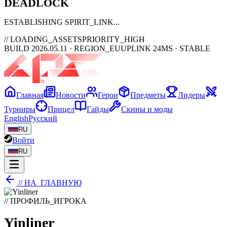
DEAD
LOCK
ESTABLISHING SPIRIT_LINK
// LOADING_ASSETS
PRIORITY_HIGH
BUILD 2026.05.11 · REGION_EU
UPLINK 24MS · STABLE
Главная
Новости
Герои
Предметы
Лидеры
Турниры
Прицел
Гайды
Скины и моды
English
Русский
RU
Войти
RU
// НА_ГЛАВНУЮ
// ПРОФИЛЬ_ИГРОКА
Yinliner