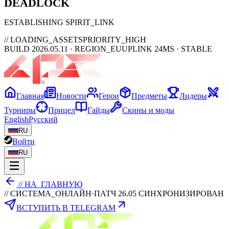
DEAD
LOCK
ESTABLISHING SPIRIT_LINK
// LOADING_ASSETS
PRIORITY_HIGH
BUILD 2026.05.11 · REGION_EU
UPLINK 24MS · STABLE
Главная
Новости
Герои
Предметы
Лидеры
Турниры
Прицел
Гайды
Скины и моды
English
Русский
RU
Войти
RU
// НА_ГЛАВНУЮ
// СИСТЕМА_ОНЛАЙН
·
ПАТЧ 26.05 СИНХРОНИЗИРОВАН
ВСТУПИТЬ В TELEGRAM