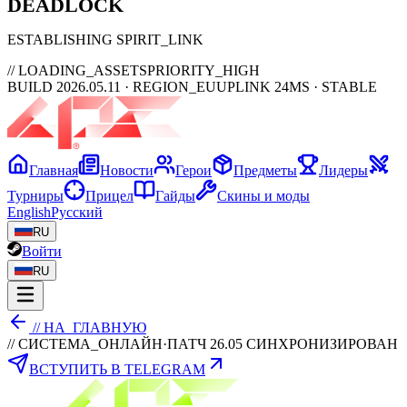
DEAD
LOCK
ESTABLISHING SPIRIT_LINK
// LOADING_ASSETS
PRIORITY_HIGH
BUILD 2026.05.11 · REGION_EU
UPLINK 24MS · STABLE
Главная
Новости
Герои
Предметы
Лидеры
Турниры
Прицел
Гайды
Скины и моды
English
Русский
RU
Войти
RU
// НА_ГЛАВНУЮ
// СИСТЕМА_ОНЛАЙН
·
ПАТЧ 26.05 СИНХРОНИЗИРОВАН
ВСТУПИТЬ В TELEGRAM