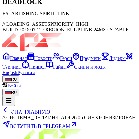
DEAD
LOCK
ESTABLISHING SPIRIT_LINK
// LOADING_ASSETS
PRIORITY_HIGH
BUILD 2026.05.11 · REGION_EU
UPLINK 24MS · STABLE
Главная
Новости
Герои
Предметы
Лидеры
Турниры
Прицел
Гайды
Скины и моды
English
Русский
RU
Войти
RU
// НА_ГЛАВНУЮ
// СИСТЕМА_ОНЛАЙН
·
ПАТЧ 26.05 СИНХРОНИЗИРОВАН
ВСТУПИТЬ В TELEGRAM