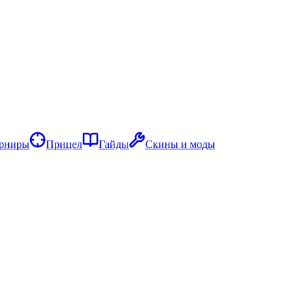
рниры
Прицел
Гайды
Скины и моды