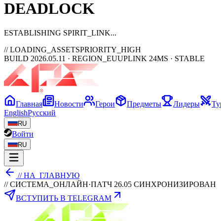
DEAD
LOCK
ESTABLISHING SPIRIT_LINK
// LOADING_ASSETS
PRIORITY_HIGH
BUILD 2026.05.11 · REGION_EU
UPLINK 24MS · STABLE
Главная
Новости
Герои
Предметы
Лидеры
Ту
English
Русский
RU
Войти
RU
// НА_ГЛАВНУЮ
// СИСТЕМА_ОНЛАЙН
·
ПАТЧ 26.05 СИНХРОНИЗИРОВАН
ВСТУПИТЬ В TELEGRAM