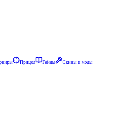
рниры
Прицел
Гайды
Скины и моды