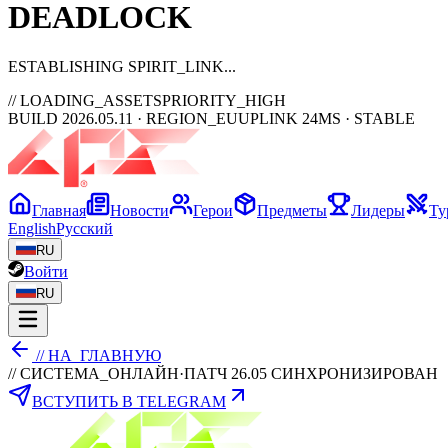
DEAD
LOCK
ESTABLISHING SPIRIT_LINK
// LOADING_ASSETS
PRIORITY_HIGH
BUILD 2026.05.11 · REGION_EU
UPLINK 24MS · STABLE
Главная
Новости
Герои
Предметы
Лидеры
Ту
English
Русский
RU
Войти
RU
// НА_ГЛАВНУЮ
// СИСТЕМА_ОНЛАЙН
·
ПАТЧ 26.05 СИНХРОНИЗИРОВАН
ВСТУПИТЬ В TELEGRAM