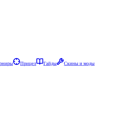
рниры
Прицел
Гайды
Скины и моды