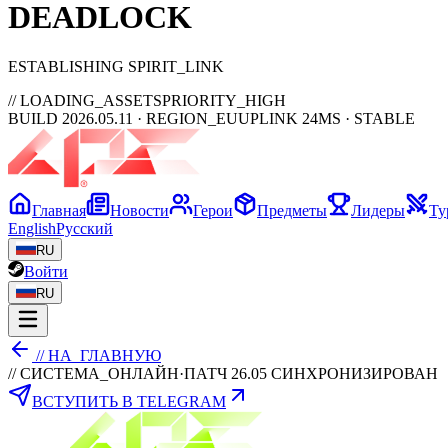
DEAD
LOCK
ESTABLISHING SPIRIT_LINK
// LOADING_ASSETS
PRIORITY_HIGH
BUILD 2026.05.11 · REGION_EU
UPLINK 24MS · STABLE
Главная
Новости
Герои
Предметы
Лидеры
Ту
English
Русский
RU
Войти
RU
// НА_ГЛАВНУЮ
// СИСТЕМА_ОНЛАЙН
·
ПАТЧ 26.05 СИНХРОНИЗИРОВАН
ВСТУПИТЬ В TELEGRAM