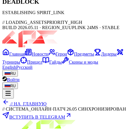
DEAD
LOCK
ESTABLISHING SPIRIT_LINK
// LOADING_ASSETS
PRIORITY_HIGH
BUILD 2026.05.11 · REGION_EU
UPLINK 24MS · STABLE
Главная
Новости
Герои
Предметы
Лидеры
Турниры
Прицел
Гайды
Скины и моды
English
Русский
RU
Войти
RU
// НА_ГЛАВНУЮ
// СИСТЕМА_ОНЛАЙН
·
ПАТЧ 26.05 СИНХРОНИЗИРОВАН
ВСТУПИТЬ В TELEGRAM