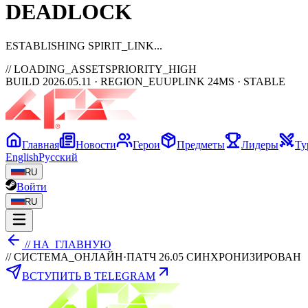
DEAD
LOCK
ESTABLISHING SPIRIT_LINK
// LOADING_ASSETS
PRIORITY_HIGH
BUILD 2026.05.11 · REGION_EU
UPLINK 24MS · STABLE
Главная
Новости
Герои
Предметы
Лидеры
Ту
English
Русский
RU
Войти
RU
// НА_ГЛАВНУЮ
// СИСТЕМА_ОНЛАЙН
·
ПАТЧ 26.05 СИНХРОНИЗИРОВАН
ВСТУПИТЬ В TELEGRAM