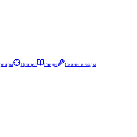
рниры
Прицел
Гайды
Скины и моды