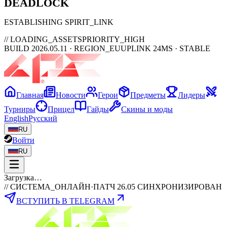
DEAD
LOCK
ESTABLISHING SPIRIT_LINK
// LOADING_ASSETS
PRIORITY_HIGH
BUILD 2026.05.11 · REGION_EU
UPLINK 24MS · STABLE
Главная
Новости
Герои
Предметы
Лидеры
Турниры
Прицел
Гайды
Скины и моды
English
Русский
RU
Войти
RU
Загрузка…
// СИСТЕМА_ОНЛАЙН
·
ПАТЧ 26.05 СИНХРОНИЗИРОВАН
ВСТУПИТЬ В TELEGRAM