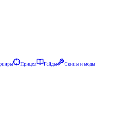
рниры
Прицел
Гайды
Скины и моды