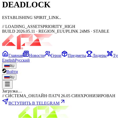
DEAD
LOCK
ESTABLISHING SPIRIT_LINK
// LOADING_ASSETS
PRIORITY_HIGH
BUILD 2026.05.11 · REGION_EU
UPLINK 24MS · STABLE
Главная
Новости
Герои
Предметы
Лидеры
Ту
English
Русский
RU
Войти
RU
Загрузка…
// СИСТЕМА_ОНЛАЙН
·
ПАТЧ 26.05 СИНХРОНИЗИРОВАН
ВСТУПИТЬ В TELEGRAM