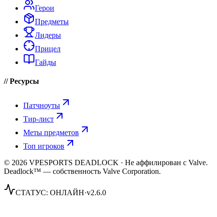
Герои
Предметы
Лидеры
Прицел
Гайды
// Ресурсы
Патчноуты
Тир-лист
Меты предметов
Топ игроков
© 2026 VPESPORTS DEADLOCK · Не аффилирован с Valve.
Deadlock™ — собственность Valve Corporation.
СТАТУС:
ОНЛАЙН
·
v2.6.0