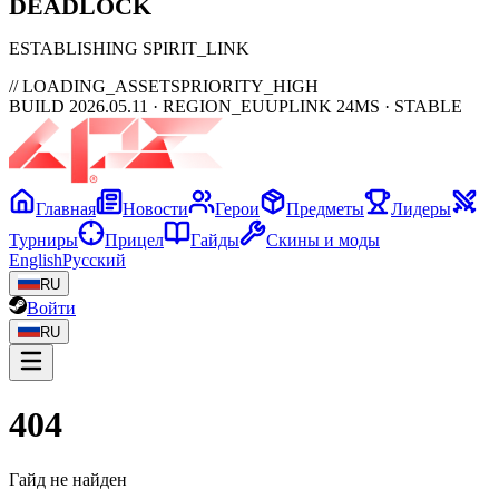
DEAD
LOCK
ESTABLISHING SPIRIT_LINK
// LOADING_ASSETS
PRIORITY_HIGH
BUILD 2026.05.11 · REGION_EU
UPLINK 24MS · STABLE
Главная
Новости
Герои
Предметы
Лидеры
Турниры
Прицел
Гайды
Скины и моды
English
Русский
RU
Войти
RU
404
Гайд не найден