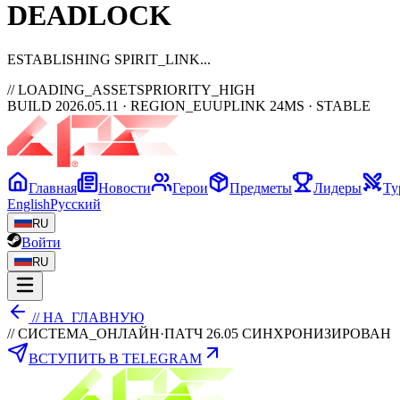
DEAD
LOCK
ESTABLISHING SPIRIT_LINK
// LOADING_ASSETS
PRIORITY_HIGH
BUILD 2026.05.11 · REGION_EU
UPLINK 24MS · STABLE
Главная
Новости
Герои
Предметы
Лидеры
Ту
English
Русский
RU
Войти
RU
// НА_ГЛАВНУЮ
// СИСТЕМА_ОНЛАЙН
·
ПАТЧ 26.05 СИНХРОНИЗИРОВАН
ВСТУПИТЬ В TELEGRAM