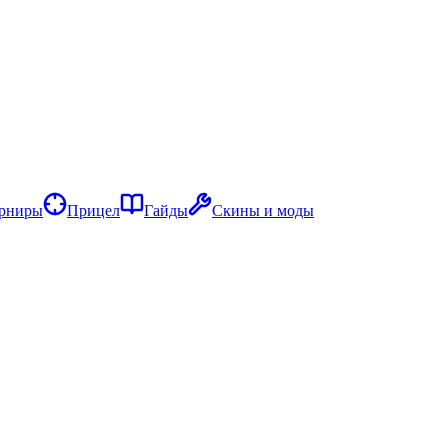
рниры
Прицел
Гайды
Скины и моды